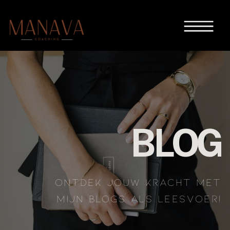
BLOG
ONTDEK JOUW KRACHT MET
MIJN BLOGS ALS LEESVOER!