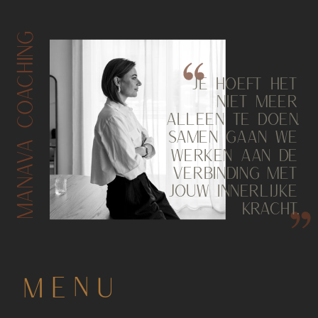
MANAVA COACHING
JE HOEFT HET
NIET MEER
ALLEEN TE DOEN.
SAMEN GAAN WE
WERKEN AAN DE
VERBINDING MET
JOUW INNERLIJKE
KRACHT.
MENU