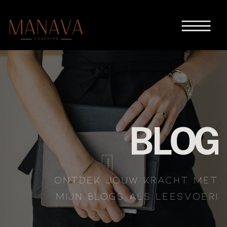
BLOG
ONTDEK JOUW KRACHT MET
MIJN BLOGS ALS LEESVOER!