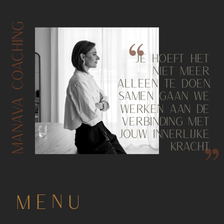
MANAVA COACHING
JE HOEFT HET
NIET MEER
ALLEEN TE DOEN.
SAMEN GAAN WE
WERKEN AAN DE
VERBINDING MET
JOUW INNERLIJKE
KRACHT.
MENU