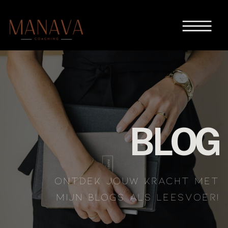
BLOG
ONTDEK JOUW KRACHT MET
MIJN BLOGS ALS LEESVOER!