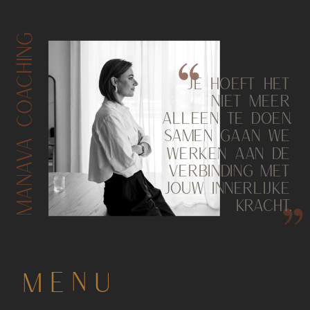
MANAVA COACHING
JE HOEFT HET
NIET MEER
ALLEEN TE DOEN.
SAMEN GAAN WE
WERKEN AAN DE
VERBINDING MET
JOUW INNERLIJKE
KRACHT.
MENU