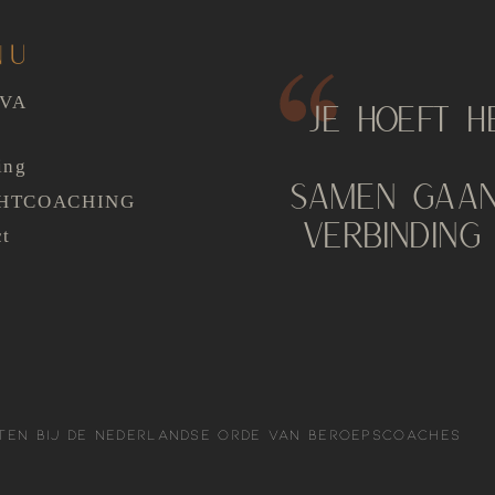
NU
AVA
JE HOEFT H
ing
SAMEN GAAN
HTCOACHING
VERBINDING
ct
G
ten bij de Nederlandse Orde van Beroepscoaches