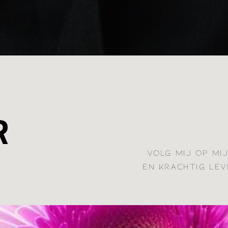
R
VOLG MIJ OP MI
EN KRACHTIG LEV