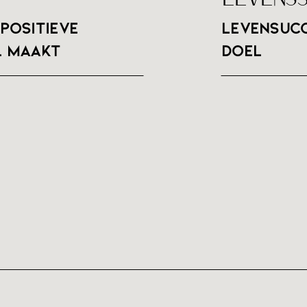
positieve
Levensucc
l maakt
doel