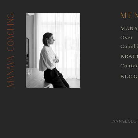
ME
MANAVA COACHING
MAN
Over
Coach
KRAC
Conta
BLO
Aangeslo