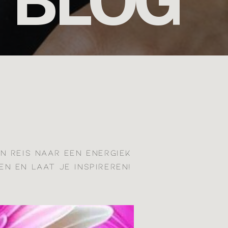
BLOG
JN REIS NAAR EEN ENERGIEK
EN EN LAAT JE INSPIREREN!