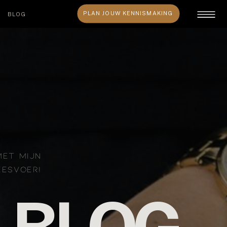
PLAN JOUW KENNISMAKING
BLOG
MET MIJN
EESVOER!