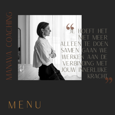
MANAVA COACHING
JE HOEFT HET
NIET MEER
ALLEEN TE DOEN.
SAMEN GAAN WE
WERKEN AAN DE
VERBINDING MET
JOUW INNERLIJKE
KRACHT.
MENU