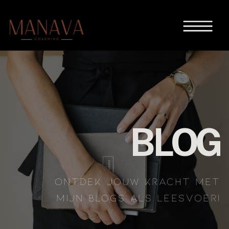
BLOG
ONTDEK JOUW KRACHT MET
MIJN BLOGS ALS LEESVOER!