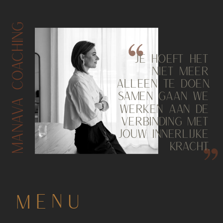
MANAVA COACHING
JE HOEFT HET
NIET MEER
ALLEEN TE DOEN.
SAMEN GAAN WE
WERKEN AAN DE
VERBINDING MET
JOUW INNERLIJKE
KRACHT.
MENU