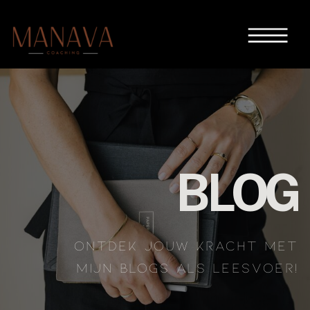
BLOG
ONTDEK JOUW KRACHT MET
MIJN BLOGS ALS LEESVOER!