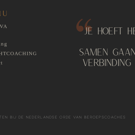
NU
AVA
JE HOEFT H
ing
SAMEN GAAN
HTCOACHING
VERBINDING
ct
G
ten bij de Nederlandse Orde van Beroepscoaches