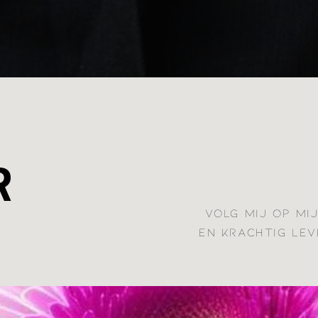
R
VOLG MIJ OP MI
EN KRACHTIG LEV