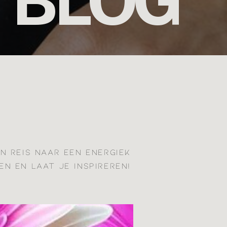
BLOG
JN REIS NAAR EEN ENERGIEK
EN EN LAAT JE INSPIREREN!