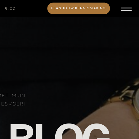
PLAN JOUW KENNISMAKING
BLOG
MET MIJN
EESVOER!