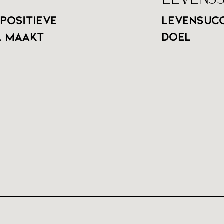
positieve
Levensucc
l maakt
doel