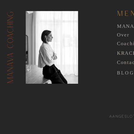
ME
MANAVA COACHING
MAN
Over
Coach
KRAC
Conta
BLO
Aangeslo