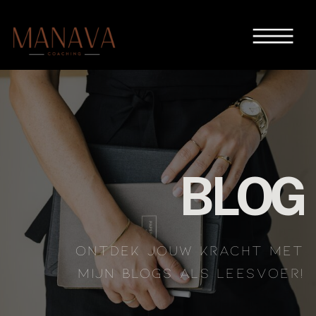
BLOG
ONTDEK JOUW KRACHT MET
MIJN BLOGS ALS LEESVOER!