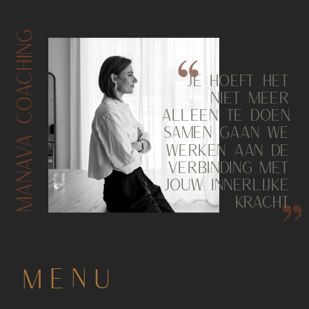
MANAVA COACHING
JE HOEFT HET
NIET MEER
ALLEEN TE DOEN.
SAMEN GAAN WE
WERKEN AAN DE
VERBINDING MET
JOUW INNERLIJKE
KRACHT.
MENU