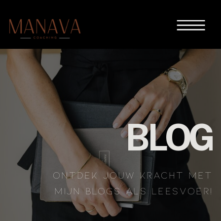
BLOG
ONTDEK JOUW KRACHT MET
MIJN BLOGS ALS LEESVOER!