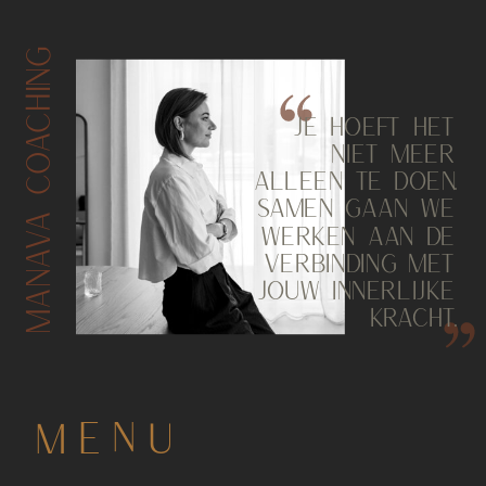
MANAVA COACHING
JE HOEFT HET
NIET MEER
ALLEEN TE DOEN.
SAMEN GAAN WE
WERKEN AAN DE
VERBINDING MET
JOUW INNERLIJKE
KRACHT.
MENU