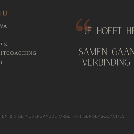
NU
AVA
JE HOEFT H
ing
SAMEN GAAN
HTCOACHING
VERBINDING
ct
G
ten bij de Nederlandse Orde van Beroepscoaches