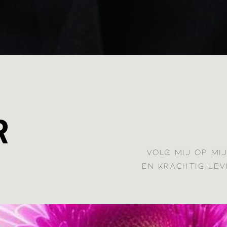
R
VOLG MIJ OP MI
EN KRACHTIG LEV