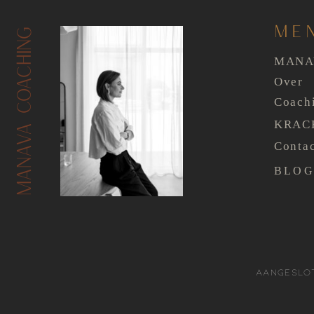
ME
MANAVA COACHING
MAN
Over
Coach
KRAC
Conta
BLO
Aangeslo