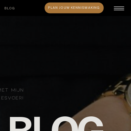
PLAN JOUW KENNISMAKING
BLOG
MET MIJN
EESVOER!