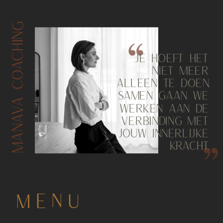
MANAVA COACHING
JE HOEFT HET
NIET MEER
ALLEEN TE DOEN.
SAMEN GAAN WE
WERKEN AAN DE
VERBINDING MET
JOUW INNERLIJKE
KRACHT.
MENU