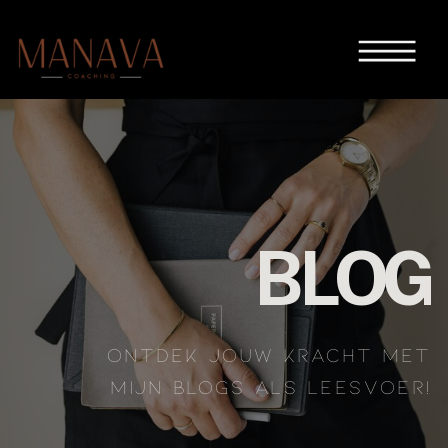
BLOG
ONTDEK JOUW KRACHT MET
MIJN BLOGS ALS LEESVOER!