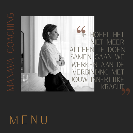
MANAVA COACHING
JE HOEFT HET
NIET MEER
ALLEEN TE DOEN.
SAMEN GAAN WE
WERKEN AAN DE
VERBINDING MET
JOUW INNERLIJKE
KRACHT.
MENU