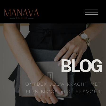
BLOG
ONTDEK JOUW KRACHT MET
MIJN BLOGS ALS LEESVOER!