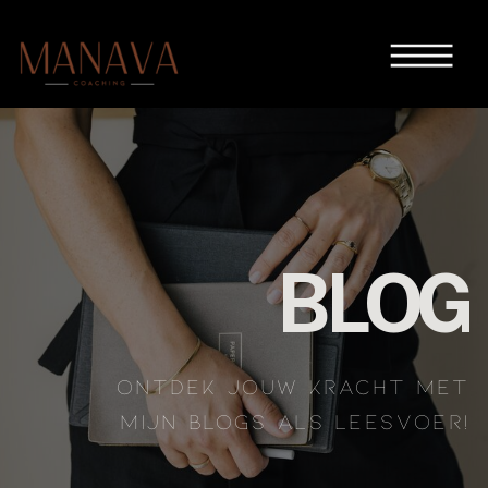
BLOG
ONTDEK JOUW KRACHT MET
MIJN BLOGS ALS LEESVOER!