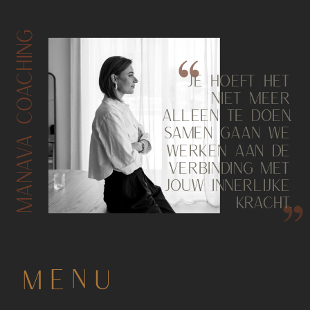
MANAVA COACHING
JE HOEFT HET
NIET MEER
ALLEEN TE DOEN.
SAMEN GAAN WE
WERKEN AAN DE
VERBINDING MET
JOUW INNERLIJKE
KRACHT.
MENU