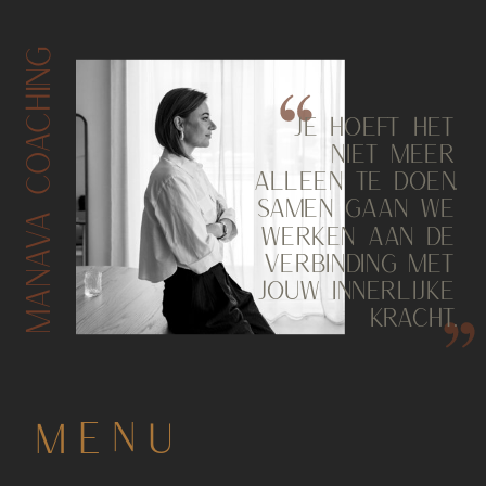
MANAVA COACHING
JE HOEFT HET
NIET MEER
ALLEEN TE DOEN.
SAMEN GAAN WE
WERKEN AAN DE
VERBINDING MET
JOUW INNERLIJKE
KRACHT.
MENU