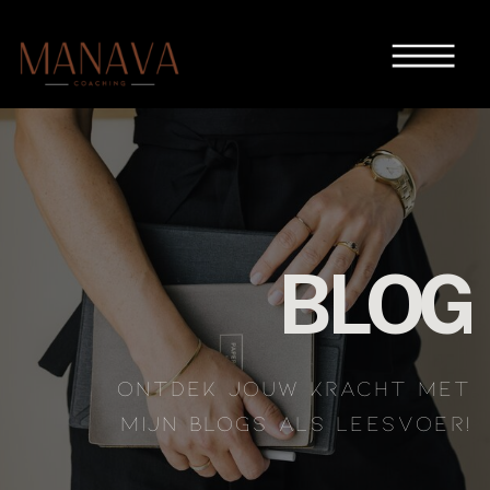
BLOG
ONTDEK JOUW KRACHT MET
MIJN BLOGS ALS LEESVOER!