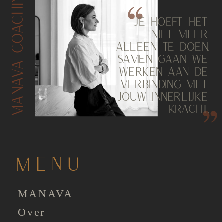
MANAVA COACHING
JE HOEFT HET
NIET MEER
ALLEEN TE DOEN.
SAMEN GAAN WE
WERKEN AAN DE
VERBINDING MET
JOUW INNERLIJKE
KRACHT.
MENU
MANAVA
Over